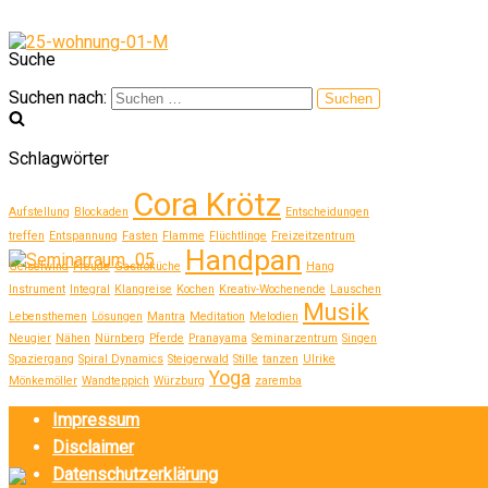
Suche
Suchen nach:
Schlagwörter
Cora Krötz
Aufstellung
Blockaden
Entscheidungen
treffen
Entspannung
Fasten
Flamme
Flüchtlinge
Freizeitzentrum
Handpan
Geiselwind
Freude
Gastroküche
Hang
Instrument
Integral
Klangreise
Kochen
Kreativ-Wochenende
Lauschen
Musik
Lebensthemen
Lösungen
Mantra
Meditation
Melodien
Neugier
Nähen
Nürnberg
Pferde
Pranayama
Seminarzentrum
Singen
Spaziergang
Spiral Dynamics
Steigerwald
Stille
tanzen
Ulrike
Yoga
Mönkemöller
Wandteppich
Würzburg
zaremba
Impressum
Disclaimer
Datenschutzerklärung